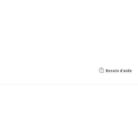
Besoin d'aide
 photo plexi
hiques
avec Pixartprinting. La haute qualité