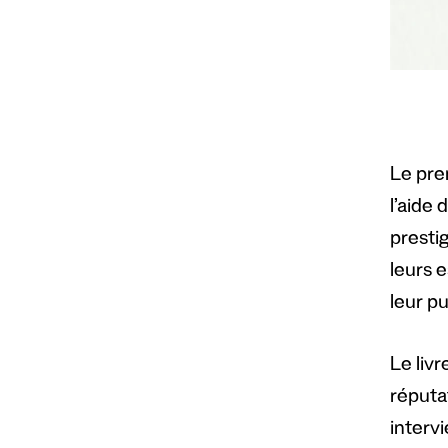
Le prem
l’aide 
presti
leurs e
leur pu
Le liv
réputat
interv