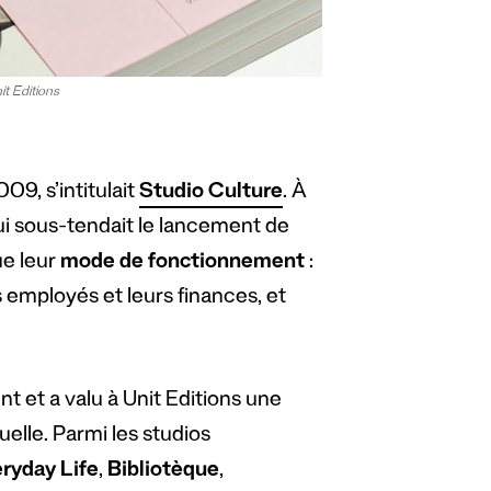
it Editions
09, s’intitulait
Studio Culture
. À
 qui sous-tendait le lancement de
e leur
mode de fonctionnement
:
s employés et leurs finances, et
nt et a valu à Unit Editions une
uelle. Parmi les studios
eryday Life
,
Bibliotèque
,