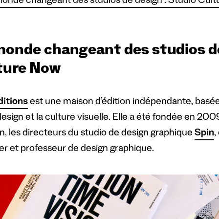
onde changeant des studios de design : Studio Cul
monde changeant des studios de
ture Now
ditions
est une maison d’édition indépendante, basée 
design et la culture visuelle. Elle a été fondée en 20
n, les directeurs du studio de design graphique
Spin
,
er et professeur de design graphique.