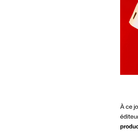
À ce jo
éditeu
produc