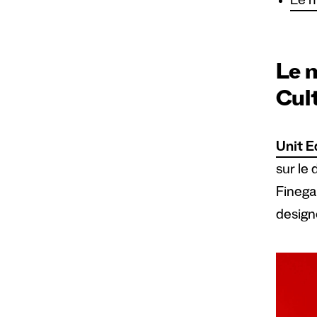
Le m
Le 
Cul
Unit E
sur le 
Finega
design