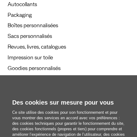
Autocollants
Packaging
Boîtes personnalisées
Sacs personnalisés
Revues, livres, catalogues
Impression sur toile
Goodies personnalisés
Calendriers et agendas
Des cookies sur mesure pour vous
Rédaction
Ce site utilise des cookies pour son fonctionnement et pour
Nous découvrir
vous montrer des services en accord avec vos préférences :
des cookies techniques pour garantir le fonctionnement du site,
des cookies fonctionnels (propres et tiers) pour comprendre et
améliorer l’expérience de navigation de l’utilisateur, des cookies
blog@pixartprinting.com