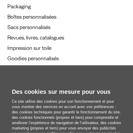
Packaging
Boîtes personnalisées
Sacs personnalisés
Revues, livres, catalogues
Impression sur toile
Goodies personnalisés
Calendriers et agendas
Des cookies sur mesure pour vous
Rédaction
Ce site utilise des cookies pour son fonctionnement et pour
Nous découvrir
vous montrer des services en accord avec vos préférences :
des cookies techniques pour garantir le fonctionnement du site,
des cookies fonctionnels (propres et tiers) pour comprendre et
améliorer l’expérience de navigation de l’utilisateur, des cookies
blog@pixartprinting.com
marketing (propres et tiers) pour vous envoyer des publicités