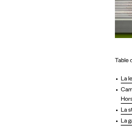
Table 
La l
Camp
Hors
La s
La g