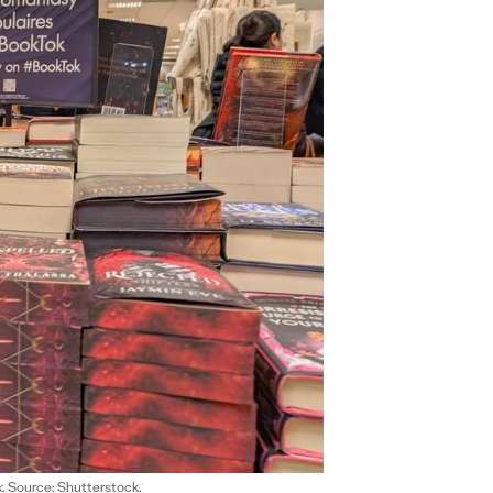
k
. Source:
Shutterstock
.