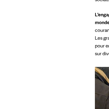
sociau
L’enga
monde 
courant
Les gr
pour en
sur di