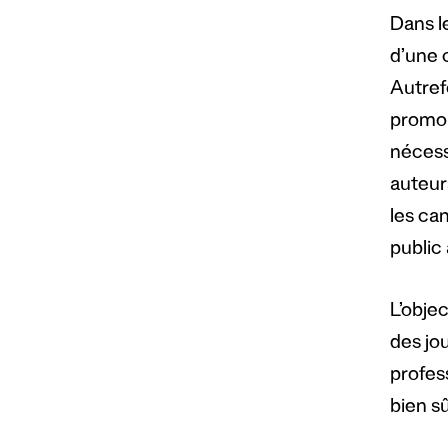
Dans 
d’une 
Autref
promou
nécess
auteurs
les ca
public 
L’objec
des jou
profess
bien sû