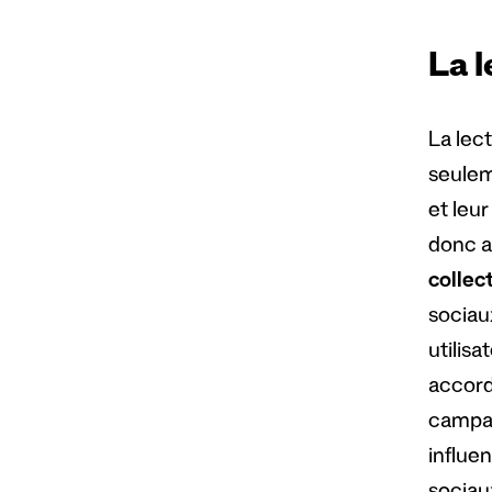
La l
La lec
seulem
et leur
donc a
collec
sociaux
utilisa
accord
campag
influen