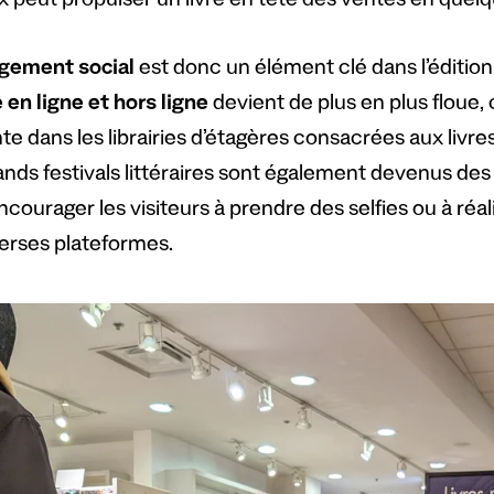
x peut propulser un livre en tête des ventes en quel
gement social
est donc un élément clé dans l’édition 
en ligne et hors ligne
devient de plus en plus flou
e dans les librairies d’étagères consacrées aux livres
ands festivals littéraires sont également devenus d
courager les visiteurs à prendre des selfies ou à réal
verses plateformes.