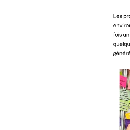
Les pr
enviro
fois un
quelq
généré 