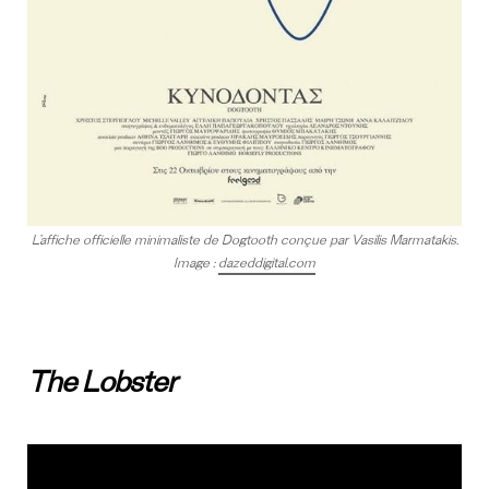
L’affiche officielle minimaliste de Dogtooth conçue par Vasilis Marmatakis.
Image :
dazeddigital.com
The Lobster