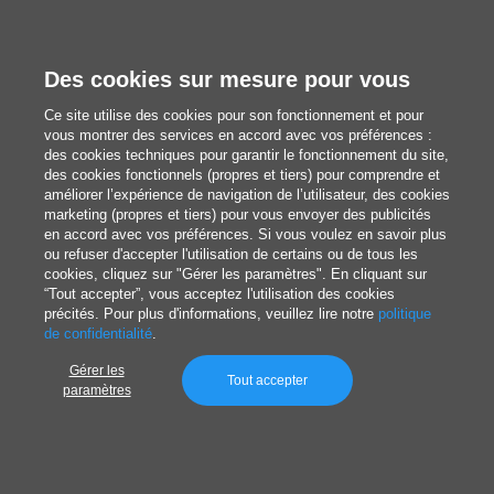
Boîtes personnalisées
Sacs personnalisés
Des cookies sur mesure pour vous
Revues, livres, catalogues
Impression sur toile
Ce site utilise des cookies pour son fonctionnement et pour
vous montrer des services en accord avec vos préférences :
Goodies personnalisés
des cookies techniques pour garantir le fonctionnement du site,
des cookies fonctionnels (propres et tiers) pour comprendre et
Calendriers et agendas
améliorer l’expérience de navigation de l’utilisateur, des cookies
marketing (propres et tiers) pour vous envoyer des publicités
en accord avec vos préférences. Si vous voulez en savoir plus
ou refuser d'accepter l'utilisation de certains ou de tous les
cookies, cliquez sur "Gérer les paramètres". En cliquant sur
Rédaction
“Tout accepter”, vous acceptez l'utilisation des cookies
précités. Pour plus d'informations, veuillez lire notre
politique
Nous découvrir
de confidentialité
.
Gérer les
Tout accepter
paramètres
blog@pixartprinting.com