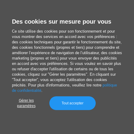
Sleeping Beauty en Arizona, la péninsule du Sinaï
en Égypte et Nishapur en Iran.
Des cookies sur mesure pour vous
Métamérisme :
Ce site utilise des cookies pour son fonctionnement et pour
vous montrer des services en accord avec vos préférences :
des cookies techniques pour garantir le fonctionnement du site,
Changement de couleur : la turquoise peut
des cookies fonctionnels (propres et tiers) pour comprendre et
améliorer l’expérience de navigation de l’utilisateur, des cookies
présenter un métamérisme, c’est-à-dire que sa
marketing (propres et tiers) pour vous envoyer des publicités
couleur semble changer selon les conditions
en accord avec vos préférences. Si vous voulez en savoir plus
ou refuser d'accepter l'utilisation de certains ou de tous les
d’éclairage. Ce phénomène rend la turquoise
cookies, cliquez sur "Gérer les paramètres". En cliquant sur
“Tout accepter”, vous acceptez l'utilisation des cookies
particulièrement intrigante pour les artistes et les
précités. Pour plus d'informations, veuillez lire notre
politique
joailliers, qui apprécient sa qualité dynamique.
de confidentialité
.
Gérer les
Tout accepter
paramètres
Informations linguistiques et culturelles :
Origine du nom :