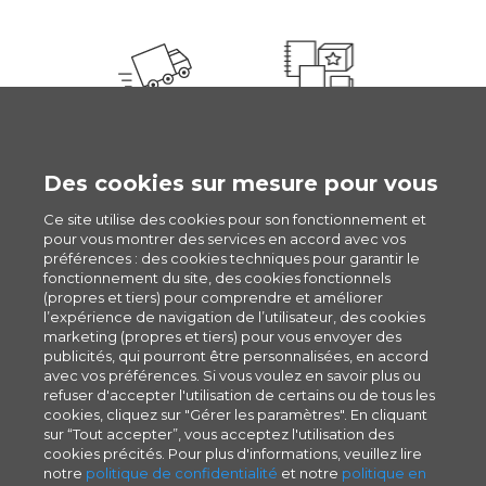
RAPIDE ET FIABLE
3 MILLIONS DE
PRODUITS
Des cookies sur mesure pour vous
Ce site utilise des cookies pour son fonctionnement et
pour vous montrer des services en accord avec vos
Étiquettes pour confitures
préférences : des cookies techniques pour garantir le
fonctionnement du site, des cookies fonctionnels
(propres et tiers) pour comprendre et améliorer
Étiquettes de miel
l’expérience de navigation de l’utilisateur, des cookies
marketing (propres et tiers) pour vous envoyer des
publicités, qui pourront être personnalisées, en accord
avec vos préférences. Si vous voulez en savoir plus ou
refuser d'accepter l'utilisation de certains ou de tous les
cookies, cliquez sur "Gérer les paramètres". En cliquant
sur “Tout accepter”, vous acceptez l'utilisation des
cookies précités. Pour plus d'informations, veuillez lire
© 1994–2021 Pixartprinting S.p.A. Subject to
notre
politique de confidentialité
et notre
politique en