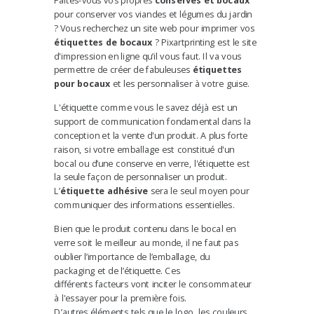
Faites-vous vos propres
conserves et bocaux
pour conserver vos viandes et légumes du jardin
?
Vous recherchez un site web pour imprimer vos
étiquettes de bocaux
?
Pixartprinting est le site
d'impression en ligne qu’il vous faut. Il va vous
permettre de
créer de fabuleuses
étiquettes
pour bocaux
et les personnaliser à votre guise.
L'étiquette comme vous le savez déjà est un
support de communication fondamental dans la
conception et la vente d'un produit. A plus forte
raison, si votre emballage est constitué d'un
bocal ou d’une conserve en verre, l'étiquette est
la seule façon de personnaliser un produit.
L’
étiquette adhésive
sera le seul moyen pour
communiquer des informations essentielles.
Bien que le produit contenu dans le bocal en
verre soit le meilleur au monde, il ne faut pas
oublier l’importance de l’emballage, du
packaging et de l’étiquette. Ces
différents facteurs vont inciter le consommateur
à l'essayer pour la première fois.
D’autres éléments tels que le logo, les couleurs