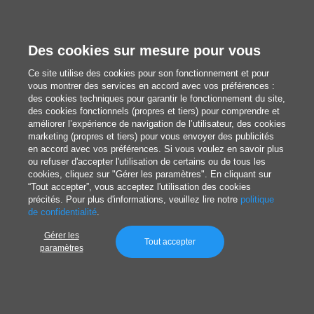
Des cookies sur mesure pour vous
Ce site utilise des cookies pour son fonctionnement et pour
vous montrer des services en accord avec vos préférences :
Un document bureaucratique pour ouvrir une boutique en ligne avec le
des cookies techniques pour garantir le fonctionnement du site,
des cookies fonctionnels (propres et tiers) pour comprendre et
tampon approuvé
améliorer l’expérience de navigation de l’utilisateur, des cookies
marketing (propres et tiers) pour vous envoyer des publicités
en accord avec vos préférences. Si vous voulez en savoir plus
ou refuser d'accepter l'utilisation de certains ou de tous les
cookies, cliquez sur "Gérer les paramètres". En cliquant sur
1. Choisir sa forme juridique et
“Tout accepter”, vous acceptez l'utilisation des cookies
précités. Pour plus d'informations, veuillez lire notre
politique
s’immatriculer
de confidentialité
.
Gérer les
Tout accepter
paramètres
Quel que soit le système ou la plateforme de
vente en ligne
que vous choisissez, si l’activité
devient régulière et continue – et si vous avez un