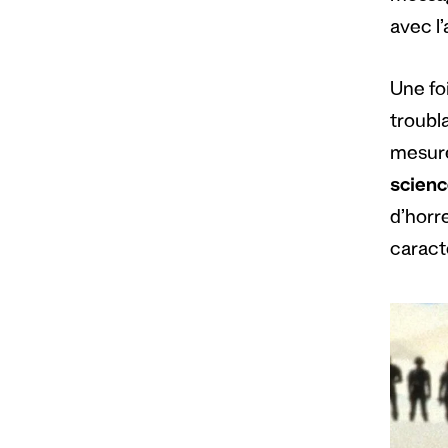
avec l
Une foi
troubla
mesure
scienc
d’horr
caract