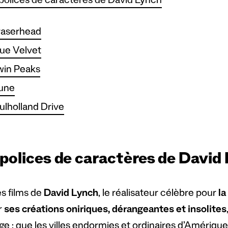
polices de caractères de David Lynch
raserhead
ue Velvet
win Peaks
une
lholland Drive
 polices de caractères de David
es films de
David Lynch
, le réalisateur célèbre pour
la
r
ses créations oniriques, dérangeantes et insolites
e : que les villes endormies et ordinaires d’Amérique