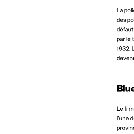
La pol
des po
défaut 
par le
1932. L
devenu
Blu
Le fil
l’une 
provin