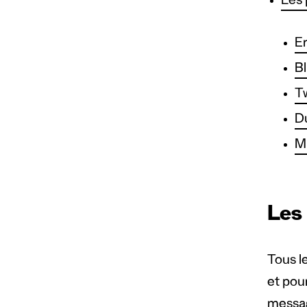
Les 
E
Bl
T
D
Mu
Les
Tous l
et pou
messag