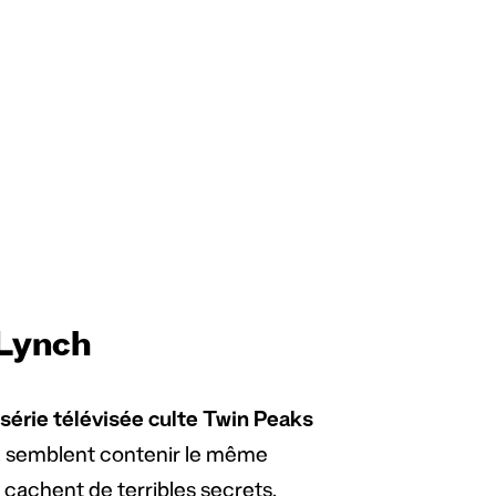
 Lynch
 série télévisée culte Twin Peaks
, semblent contenir le même
 cachent de terribles secrets,