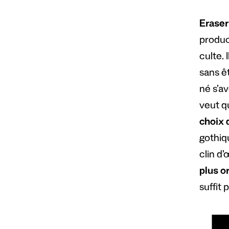
Erase
produc
culte. 
sans êt
né s’a
veut qu
choix 
gothiqu
clin d’
plus o
suffit 