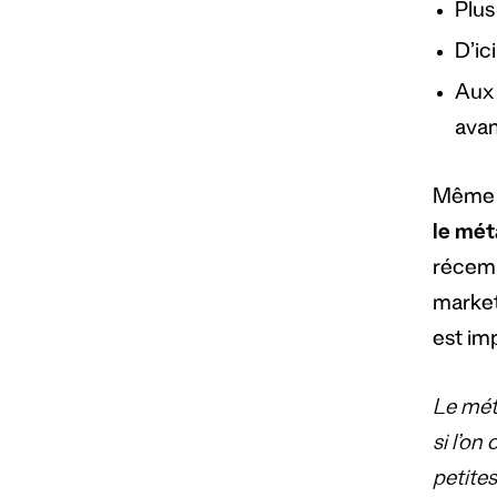
Plus
D’ic
Aux 
avan
Même s
le mét
récemm
market
est imp
Le méta
si l’on 
petites