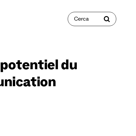
Cerca
 potentiel du
unication