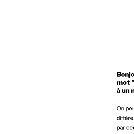
Bonjo
mot ”
à un 
On peu
différ
par ceu