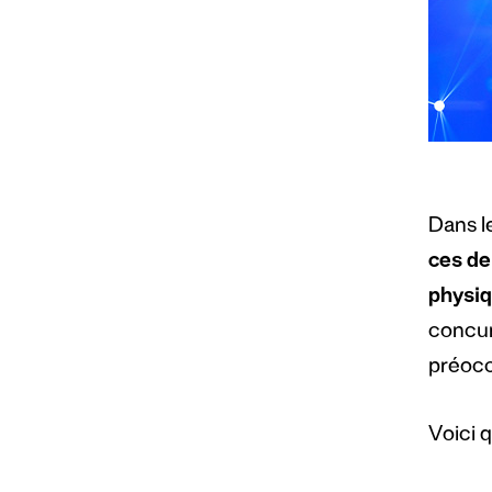
Dans l
ces de
physiq
concurr
préocc
Voici 