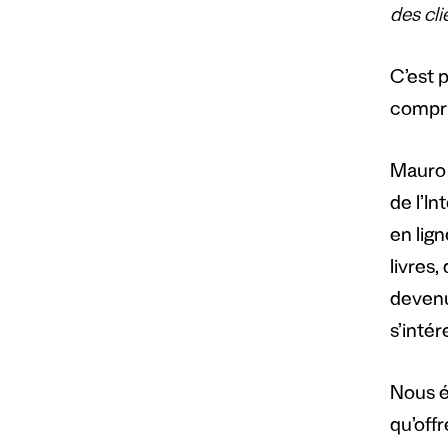
des cli
C’est 
compri
Mauro 
de l’I
en lign
livres,
devenu
s’intér
Nous é
qu’off