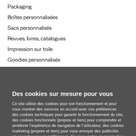
Packaging
Boîtes personnalisées
Sacs personnalisés
Revues, livres, catalogues
Impression sur toile
Goodies personnalisés
Calendriers et agendas
Des cookies sur mesure pour vous
Rédaction
Ce site utilise des cookies pour son fonctionnement et pour
Nous découvrir
vous montrer des services en accord avec vos préférences :
des cookies techniques pour garantir le fonctionnement du site,
des cookies fonctionnels (propres et tiers) pour comprendre et
améliorer l’expérience de navigation de l’utilisateur, des cookies
blog@pixartprinting.com
marketing (propres et tiers) pour vous envoyer des publicités