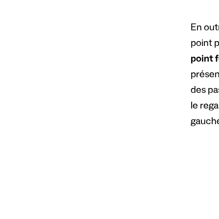
En out
point p
point 
présent
des pas
le reg
gauche