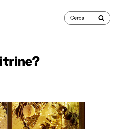
Cerca
trine?