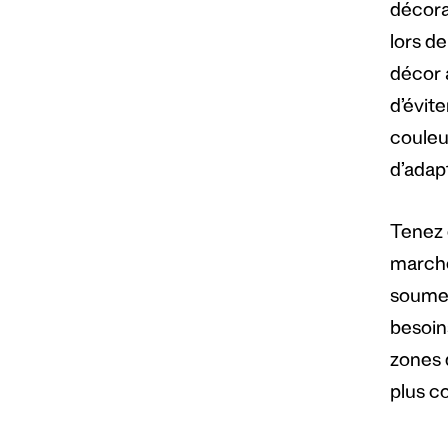
décora
lors d
décor a
d’évite
couleu
d’adap
Tenez 
marché
soumet
besoin
zones 
plus c