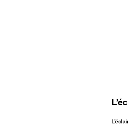
L’éc
L’écla