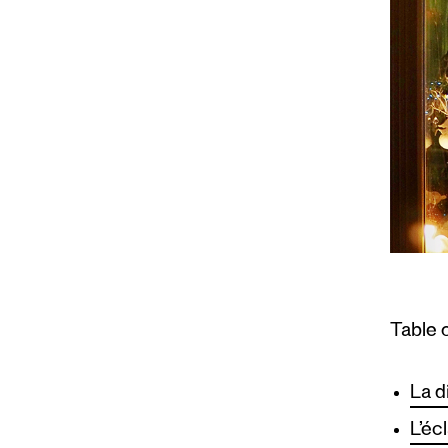
Table 
La d
L’éc