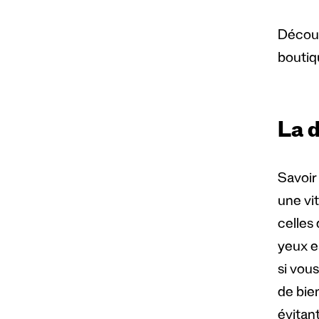
Découv
boutiq
La d
Savoir
une vi
celles
yeux e
si vou
de bie
évitant