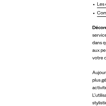
Les 
Comm
Décore
servic
dans q
aux pe
votre o
Aujour
plus g
activit
L’utili
stylist