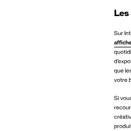
Les
Sur In
affich
quotidi
d’expo
que les
votre b
Si vou
recour
créati
produit