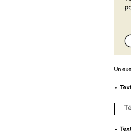
Un exe
Text
Té
Text