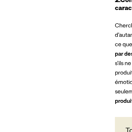
2.
Com
carac
Cherc
d’auta
ce que
par de
s’ils n
produi
émotio
seulem
produi