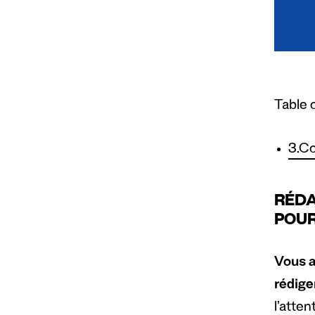
Table 
3.Co
RÉDA
POU
Vous a
rédige
l’atte