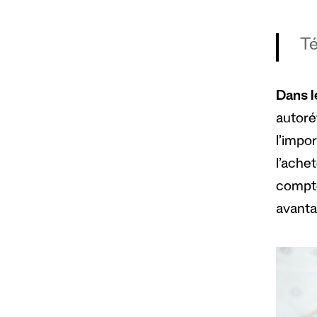
Té
Dans l
autoréf
l’impo
l’ache
compte
avant