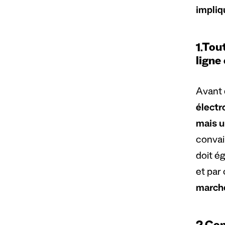
impliqu
1.
Tout
ligne
Avant 
électr
mais u
convain
doit é
et par
marché