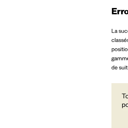
Erro
La suc
classé
positi
gamme d
de suit