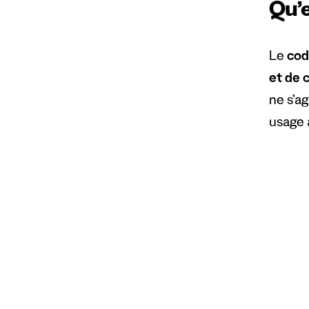
Qu’
Le
co
et de c
ne s’a
usage a