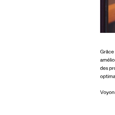
Grâce à
amélior
des pr
optima
Voyons