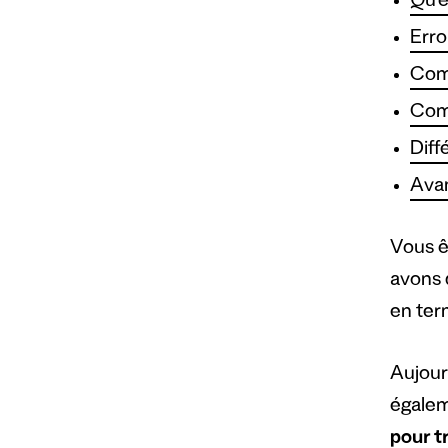
Qu’e
Erro
Comm
Com
Diff
Avan
Vous ê
avons 
en term
Aujourd
égalem
pour t