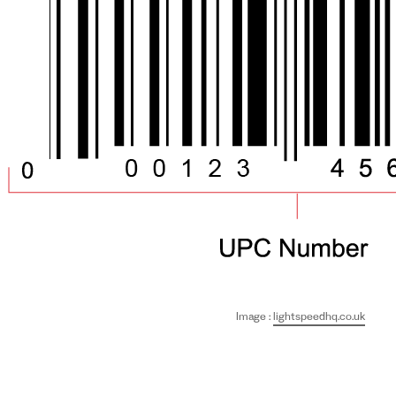
Image :
lightspeedhq.co.uk