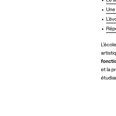
Le l
Une 
L’év
Répe
L’écol
artisti
foncti
et la 
étudia