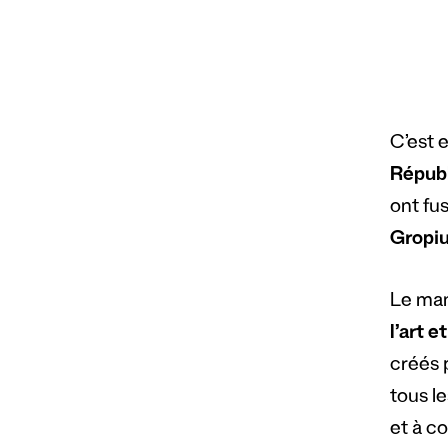
C’est e
Répub
ont fu
Gropi
Le man
l’art e
créés p
tous le
et à c