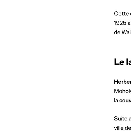
Cette 
1925 à
de Wal
Le 
Herber
Moholy
la
couv
Suite 
ville 