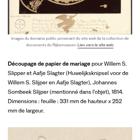
Images du domaine public provenant du site web de la collection de
documents du Rijksmuseum.
Lien vers le site web
.
Découpage de papier de mariage
pour Willem S.
Slipper et Aafje Slagter (Huwelijksknipsel voor de
Willem S. Slijper en Aafje Slagter), Johannes
Sombeek Slijper (mentionné dans l’objet), 1814.
Dimensions : feuille : 331 mm de hauteur x 252
mm de largeur.