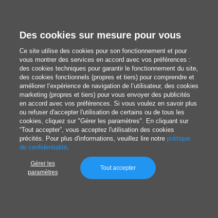
Images du domaine public provenant du site web de la collection de
documents du Rijksmuseum.
Lien vers le site web
.
Des cookies sur mesure pour vous
Autoportrait en silhouette
(Zelfportret in
Ce site utilise des cookies pour son fonctionnement et pour
silhouet), Elisabeth Alida Haanen, 1819-1845.
vous montrer des services en accord avec vos préférences :
des cookies techniques pour garantir le fonctionnement du site,
Dimensions : 204 mm de hauteur x 151 mm de
des cookies fonctionnels (propres et tiers) pour comprendre et
largeur.
améliorer l’expérience de navigation de l’utilisateur, des cookies
marketing (propres et tiers) pour vous envoyer des publicités
en accord avec vos préférences. Si vous voulez en savoir plus
ou refuser d'accepter l'utilisation de certains ou de tous les
Bien qu’il ait atteint son apogée aux XVIIe et XVIIIe
cookies, cliquez sur "Gérer les paramètres". En cliquant sur
siècles, l’art du découpage de papier aux Pays-Bas
“Tout accepter”, vous acceptez l'utilisation des cookies
précités. Pour plus d'informations, veuillez lire notre
politique
ne s’est pas arrêté là. Aujourd’hui, les
de confidentialité
.
professionnels de cette discipline se réunissent
Gérer les
Tout accepter
au sein de plateformes telles que
l’Association
paramètres
néerlandaise pour l’art du découpage de papier
. Le
grand public peut admirer une grande variété
d’œuvres exposées dans des musées tels que le